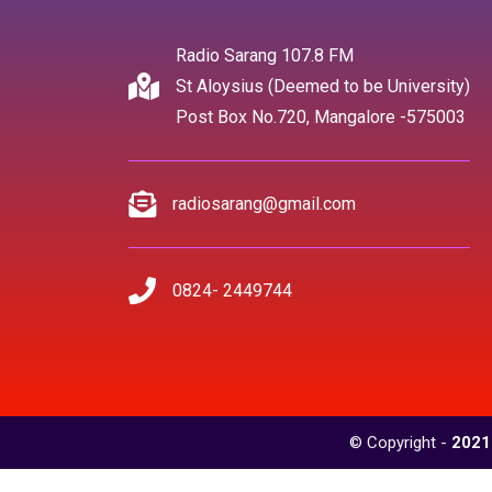
Radio Sarang 107.8 FM
St Aloysius (Deemed to be University)
Post Box No.720, Mangalore -575003
radiosarang@gmail.com
0824- 2449744
© Copyright -
2021